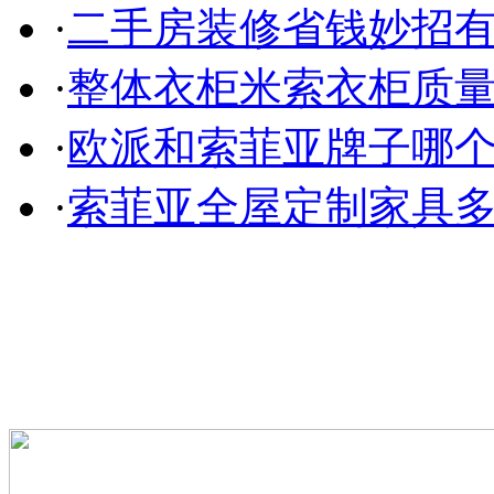
·
二手房装修省钱妙招
·
整体衣柜米索衣柜质量怎
·
欧派和索菲亚牌子哪
·
索菲亚全屋定制家具多少