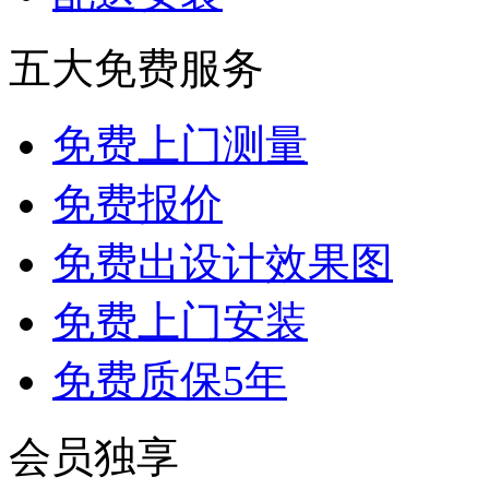
五大免费服务
免费上门测量
免费报价
免费出设计效果图
免费上门安装
免费质保5年
会员独享