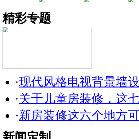
精彩专题
·
现代风格电视背景墙设计
·
关于儿童房装修，这七点
·
新房装修这六个地方可得
新闻定制