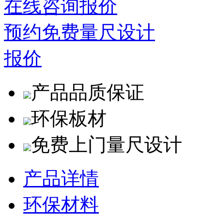
在线咨询报价
预约免费量尺设计
报价
产品品质保证
环保板材
免费上门量尺设计
产品详情
环保材料