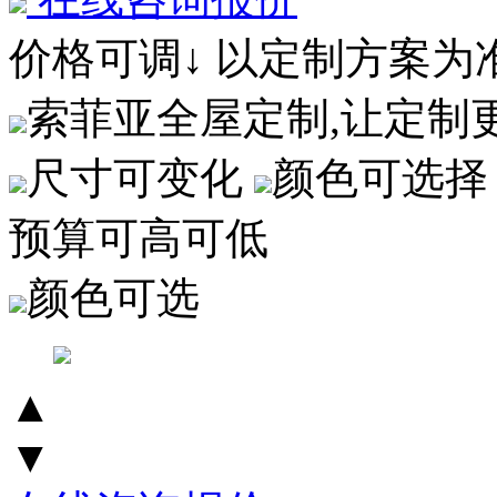
价格可调↓
以定制方案为
索菲亚全屋定制,让定制
尺寸可变化
颜色可选
预算可高可低
颜色可选
▲
▼