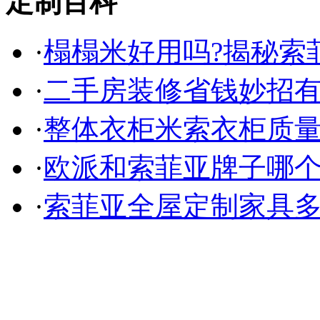
定制百科
·
榻榻米好用吗?揭秘索菲
·
二手房装修省钱妙招
·
整体衣柜米索衣柜质量怎
·
欧派和索菲亚牌子哪
·
索菲亚全屋定制家具多少