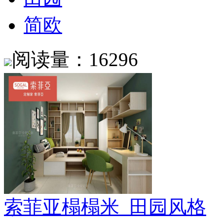
简欧
阅读量：16296
索菲亚榻榻米_田园风格