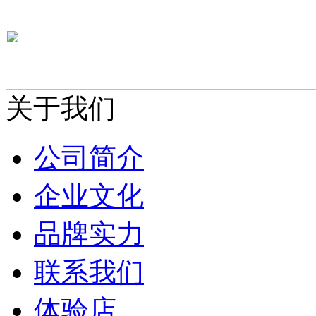
关于我们
公司简介
企业文化
品牌实力
联系我们
体验店