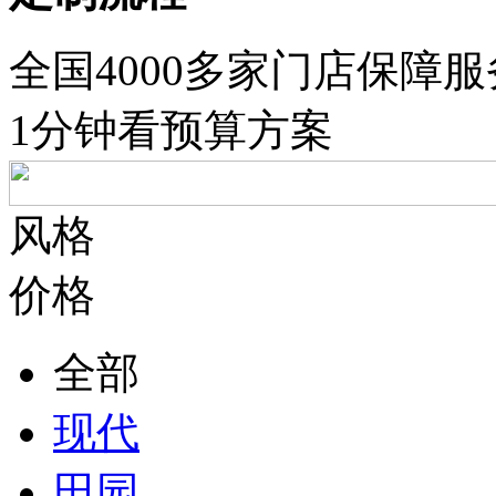
全国4000多家门店保障
1分钟看预算方案
风格
价格
全部
现代
田园