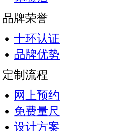
品牌荣誉
十环认证
品牌优势
定制流程
网上预约
免费量尺
设计方案