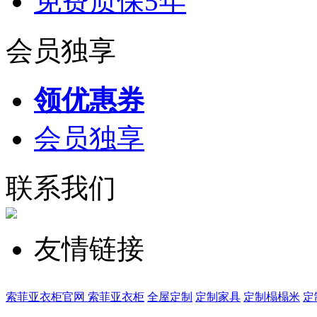
免费质保5年
会员独享
领优惠券
会员独享
联系我们
友情链接
索菲亚衣柜官网
索菲亚衣柜
全屋定制
定制家具
定制榻榻米
定