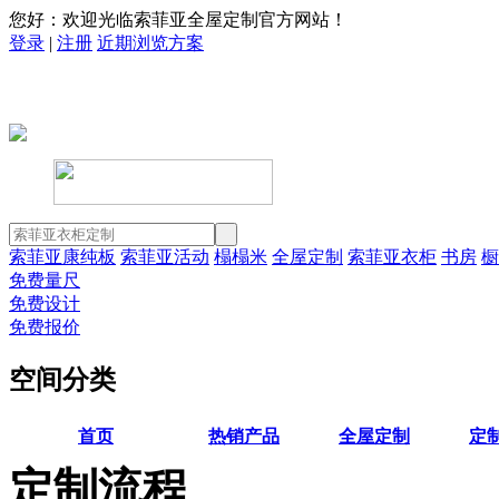
您好：欢迎光临索菲亚全屋定制官方网站！
登录
|
注册
近期浏览方案
索菲亚康纯板
索菲亚活动
榻榻米
全屋定制
索菲亚衣柜
书房
橱
免费量尺
免费设计
免费报价
空间分类
首页
热销产品
全屋定制
定
定制流程