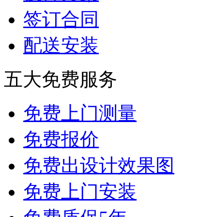
签订合同
配送安装
五大免费服务
免费上门测量
免费报价
免费出设计效果图
免费上门安装