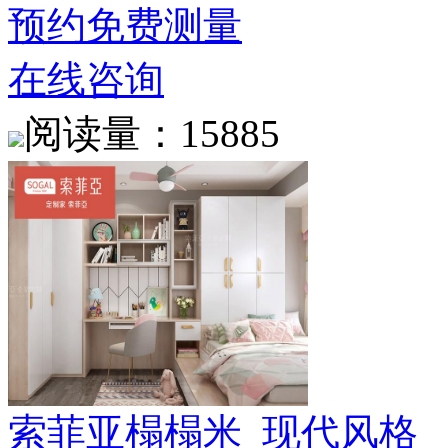
预约免费测量
在线咨询
阅读量：15885
索菲亚榻榻米_现代风格