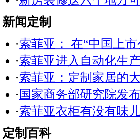
新闻定制
·
索菲亚： 在“中国上市公
·
索菲亚进入自动化生产时代
·
索菲亚：定制家居的
·
国家商务部研究院发布报
·
索菲亚衣柜有没有味
定制百科