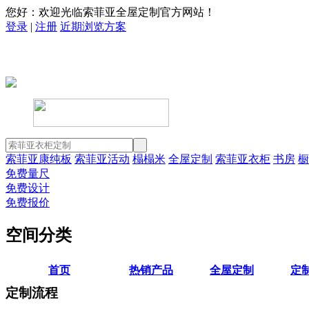
您好：欢迎光临索菲亚全屋定制官方网站！
登录
|
注册
近期浏览方案
索菲亚康纯板
索菲亚活动
榻榻米
全屋定制
索菲亚衣柜
书房
橱
免费量尺
免费设计
免费报价
空间分类
首页
热销产品
全屋定制
定
定制流程