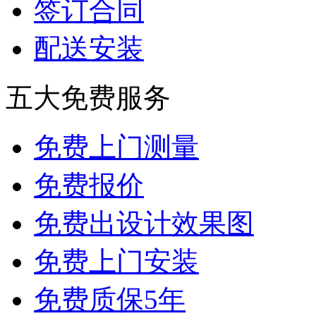
签订合同
配送安装
五大免费服务
免费上门测量
免费报价
免费出设计效果图
免费上门安装
免费质保5年